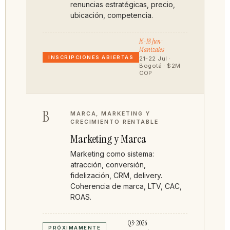
renuncias estratégicas, precio,
ubicación, competencia.
16-18 Jun ·
Manizales
INSCRIPCIONES ABIERTAS
21-22 Jul ·
Bogotá · $2M
COP
B
MARCA, MARKETING Y
CRECIMIENTO RENTABLE
Marketing y Marca
Marketing como sistema:
atracción, conversión,
fidelización, CRM, delivery.
Coherencia de marca, LTV, CAC,
ROAS.
Q3 · 2026
PRÓXIMAMENTE