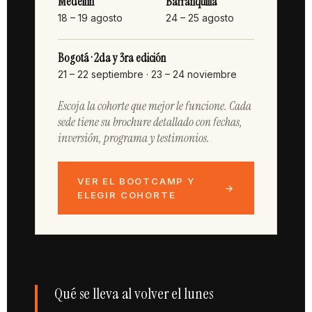
Medellín
Barranquilla
18 – 19 agosto
24 – 25 agosto
Bogotá · 2da y 3ra edición
21 – 22 septiembre · 23 – 24 noviembre
Escoja la cohorte que mejor le funcione. Cada
sede tiene su brochure detallado con fechas,
inversión, programa y testimonios.
VER EL BOOTCAMP Y
→
ELEGIR COHORTE
Qué se lleva al volver el lunes